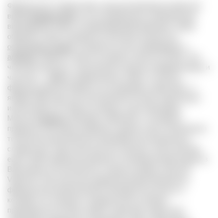
Французское сладкое вино, при изготовлении которого во
время
ферментации
в сусло добавляется нейтральный
виноградный спирт, останавливающий брожение. Таким
образом, в вине сохраняется большое количество
остаточного сахара
, который не успел перебродить в
алкоголь
. Крепость вина составляет обычно 15-18%. Это
частично алкоголь, полученный в процессе ферментации, и
частично – эффект добавленного спирта. Согласно
французскому регламенту, вступившему в действие с 1
января 1982 года, для изготовления Vin doux naturel могут
использоваться четрые основных сорта винограда –
Muscat,
Grenache
, Macabeu и Malvoisie, к которым в
пределах 10% можно добавлять другие сорта. Изначально
технология крепления для производства натуральных
сладких вин, известная ныне как «мутаж», была описана
еще в 1285 знаменитым врачом и алхимиком Арнольдом из
Виллановы (по-каталонски, откуда он родом, Arnau de
Vilanova). Она получила широкое распространение во
французском южном регионе Лангедок-Руссильон, в
котором и по сей день сосредоточено основное
производство Vin doux naturel. Тогда мир, задолго до