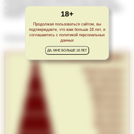
появления знаменитого портвейна, узнал о крепленых
винах
Banyuls
(Баньюльс). См. также
Muscadel
,
Jerepigo
,
18+
Hanepoot
.
Продолжая пользоваться сайтом, вы
подтверждаете, что вам больше 18 лет, и
соглашаетесь с политикой персональных
Обновлено Wed May 05 23:00:00 CEST 2021
данных
ДА, МНЕ БОЛЬШЕ 18 ЛЕТ