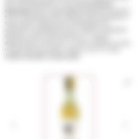
вино, изготавливаемое из сорта винограда
Muscat
d’Alexandrie
(Мускат Александрийский родом из античного
Египта, именуемый в ЮАР Hanepoot). Вино производится,
минуя процесс ферментации. В виноградный сок
добавляется виноградный спирт, который останавливает
брожение и делает вино крепленым. Т.к. процесс
ферментации не запускался, то в вине сохраняется сахар,
который изначально присутствовал в соке. См. также
Jerepigo
,
Muscadel
,
Vin doux naturel
.