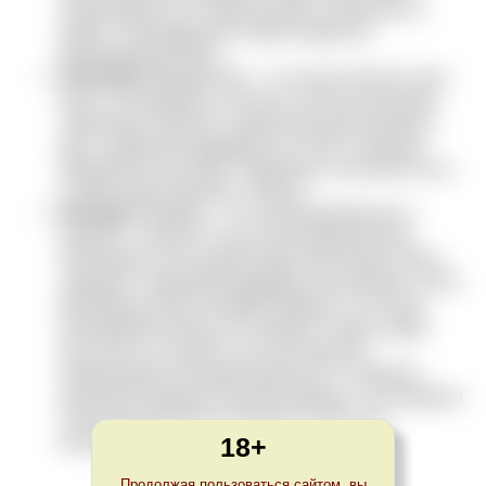
Steinfedergras (лат. Stipa pennata), которая растет
рядом с виноградными лозами террасных
виноградников Вахау.
Federspiel
(Федершпиль) – это классические сухие
вино, отличающиеся сильным, богатым нюансами
характером. Являются идеальным дополнением к
еде. Содержание
алкоголя
11,5-12,5%. Название
Федершпиль восходит к временам соколиной охоты,
которая практиковалась в Вахау.
Smaragd
(Смарагд) – это концентрированные и
мощные, сложные и очень долгоживущие вина,
являющиеся настоящими представителями своего
терруара. Содержание
алкоголя
, как минимум, 12,5%.
Виноград для вин Smaragd созревает на лучших
виноградниках Вахау. Его убирают поздно, давая
насытиться солнцем и чистым воздухом.
Наименование Smaragd произошло от названия
красивой изумрудно-зеленой ящерицы. Эти ящерицы
в большом количестве обитают на местных
18+
виноградниках.
Продолжая пользоваться сайтом, вы