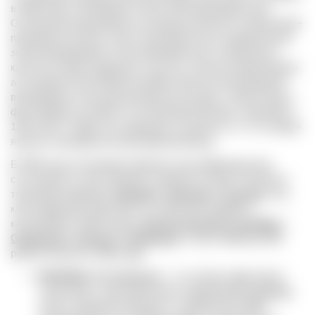
в 1983 года и объединяет более 200 производителей.
Основными принципами ассоциации являются ограничение
производства вина только законодательно определенной
зоной выращивания и бескомпромиссное стремление к
качеству, происхождению и чистоте. Полное наименование
ассоциации Vinea Wachau Nobilis Districtus (Благородная
виноградная лоза региона Вахау) восходит к Лейтхольду I
фон Кенрингу (Leutold I von Kuenring-Dürnstein), жившему в
1243-1313 гг. Ядро его владений составляло то, что сегодня
является винодельческим районом Вахау.
В 1984 году ассоциация приняла классификацию вин,
состоящую из трех уровней, названия которых являются
торговыми марками:
Steinfeder
,
Federspiel
и
Smaragd
. Эта
классификация действует и в наши дни наравне с
категориями, принятыми в
Districtus Austriae Controllatus
–
Gebietswein
,
Ortswein
и
Riedenwein
. Статус Wachau DAC
регион получил в 2020 году.
Steinfeder
(Штайнфедер) – это легкие, фруктовые
сухие вина с максимальным содержанием
алкоголя
11,5%. Название приходит от ароматной травы